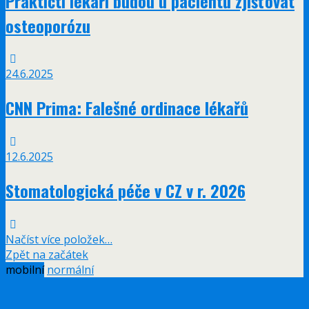
Praktičti lékaři budou u pacientů zjišťovat
osteoporózu
24.6.2025
CNN Prima: Falešné ordinace lékařů
12.6.2025
Stomatologická péče v CZ v r. 2026
Načíst více položek…
Zpět na začátek
mobilní
normální