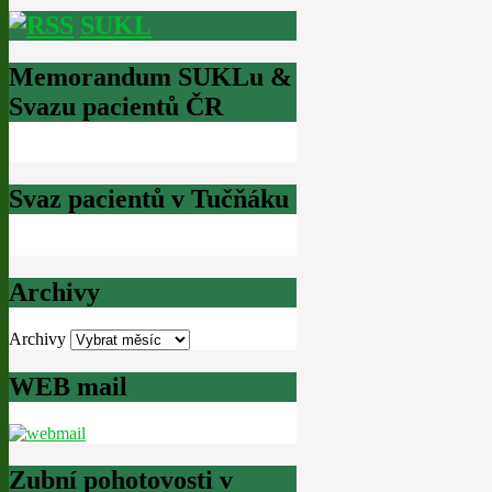
SUKL
Memorandum SUKLu &
Svazu pacientů ČR
Svaz pacientů v Tučňáku
Archivy
Archivy
WEB mail
Zubní pohotovosti v