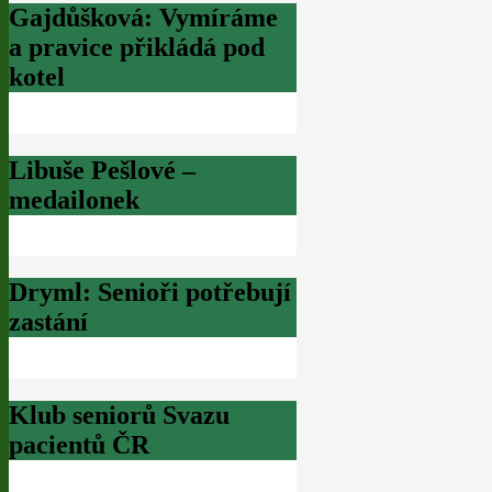
Gajdůšková: Vymíráme
a pravice přikládá pod
kotel
Libuše Pešlové –
medailonek
Dryml: Senioři potřebují
zastání
Klub seniorů Svazu
pacientů ČR