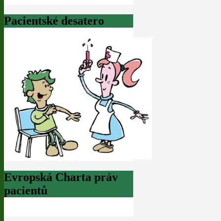
Pacientské desatero
Evropská Charta práv
pacientů