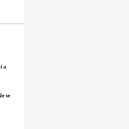
í a
že se