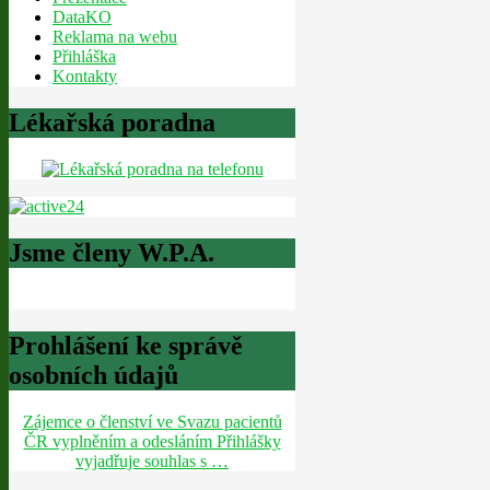
DataKO
Reklama na webu
Přihláška
Kontakty
Lékařská poradna
Jsme členy W.P.A.
Prohlášení ke správě
osobních údajů
Zájemce o členství ve Svazu pacientů
ČR vyplněním a odesláním Přihlášky
vyjadřuje souhlas s …