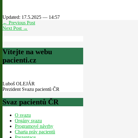
Updated: 17.5.2025 — 14:57
← Previous Post
Next Post →
Vítejte na webu
pacienti.cz
Luboš OLEJÁR
Prezident Svazu pacientů ČR
Svaz pacientů ČR
O svazu
Orgány svazu
Programové návrhy
Charta práv pacientů
Prezentace