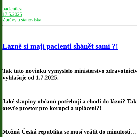
pacienticz
17.5.2025
Zprávy a stanoviska
Lázně si mají pacienti shánět sami ?!
Tak tuto novinku vymyslelo ministerstvo zdravotnictv
vyhlašuje od 1.7.2025.
Jaké skupiny občanů potřebují a chodí do lázní? Tak
otevře prostor pro korupci a uplácení?!
Možná Česká republika se musí vrátit do minulosti…