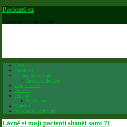
Pacienti.cz
Hájení práv a zájmů pacientů
Úvod
Prezentace
Charta práv pacientů
Pacientské desatero
Kluby a sekce
Přihláška
Poradna
Právní pomoc
Kontakty
Relax music uzdravuje!
Lázně si mají pacienti shánět sami ?!