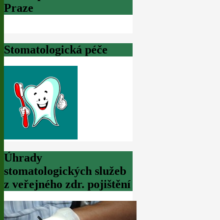
Praze
Stomatologická péče
Úhrady
stomatologických služeb
z veřejného zdr. pojištění