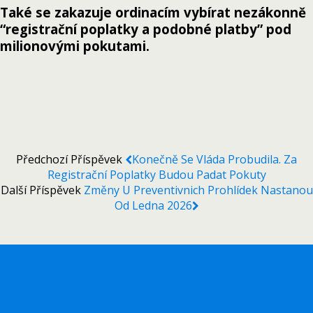
Také se zakazuje ordinacím vybírat nezákonně
“registrační poplatky a podobné platby” pod
milionovými pokutami.
Předchozí Příspěvek
Konečně Se Vláda Probudila. Za
Registrační Poplatky Budou Padat Pokuty
Další Příspěvek
Změny U Preventivnich Prohlídek Nastanou
Od Ledna 2026
Zpět na začátek
Mobilní
Normální