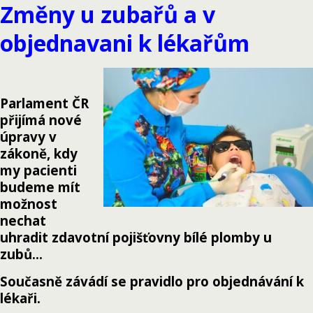
Změny u zubařů a v
objednavani k lékařům
Parlament ČR
přijímá nové
úpravy v
zákoně, kdy
my pacienti
budeme mít
možnost
nechat
uhradit zdavotní pojišťovny bílé plomby u
zubů…
Současně závádí se pravidlo pro objednávání k
lékaři.