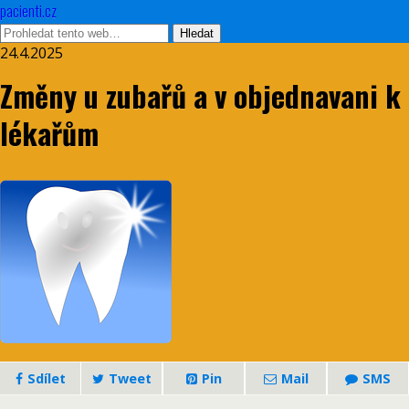
pacienti.cz
24.4.2025
Změny u zubařů a v objednavani k
lékařům
Sdílet
Tweet
Pin
Mail
SMS